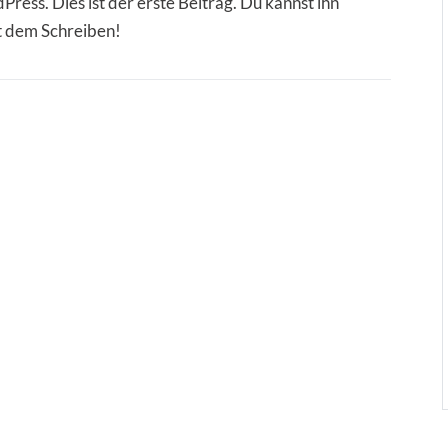
ess. Dies ist der erste Beitrag. Du kannst ihn
t dem Schreiben!